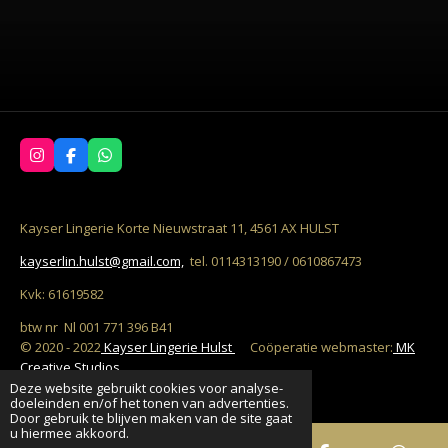
I
F
W
n
a
h
s
c
a
t
e
t
a
b
s
Kayser Lingerie Korte Nieuwstraat 11, 4561 AX HULST
g
o
A
r
o
p
kayserlin.hulst@gmail.com,
tel. 0114313190 / 0610867473
a
k
p
m
Kvk: 61619582
btw nr Nl 001 771 396 B41
© 2020 - 2022
Kayser Lingerie Hulst
C
oöperatie w
ebmaster:
MK
Creative Studios
Deze website gebruikt cookies voor analyse-
Powered by
JouwWeb
doeleinden en/of het tonen van advertenties.
Door gebruik te blijven maken van de site gaat
u hiermee akkoord.