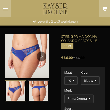
Ga
direct
naar
de
Levertijd 2 tot 5 werkdagen
hoofdinhoud
STRING PRIMA DONNA
ORLANDO CRAZY BLUE
Sale!
€ 36,00
€ 46,00
Maat
Kleur
Merk
Soort