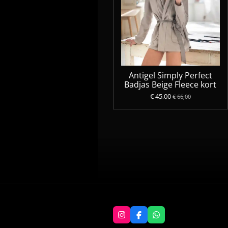
Antigel Simply Perfect
Badjas Beige Fleece kort
€ 45,00
€ 66,00
I
F
W
n
a
h