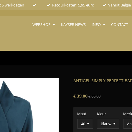
ot 5 werkdagen
Retourkosten: 5,95 euro
Vanuit Belgie
WEBSHOP
KAYSER NEWS
INFO
CONTACT
ANTIGEL SIMPLY PERFECT BA
€ 39,00
€ 66,00
Maat
Kleur
Mer