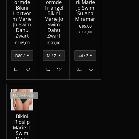
ormde
ormde
rk Marie
Bikini
Triangel
Jo Swim
Hartvor
Bikini
Su Ana
m Marie
Marie Jo
Miramar
Jo Swim
Swim
€ 99,00
Dahu
Dahu
€ 120,00
Zwart
Zwart
€ 105,00
€ 90,00
In winkelwagen
In winkelwagen
Uitverkocht
Uitverkocht
Bikini
Rioslip
Marie Jo
Swim
Dahu