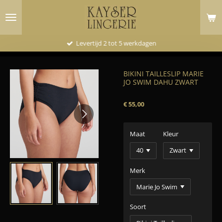
Ga
direct
naar
de
Levertijd 2 tot 5 werkdagen
hoofdinhoud
BIKINI TAILLESLIP MARIE
JO SWIM DAHU ZWART
€ 55,00
Maat
Kleur
Merk
Soort