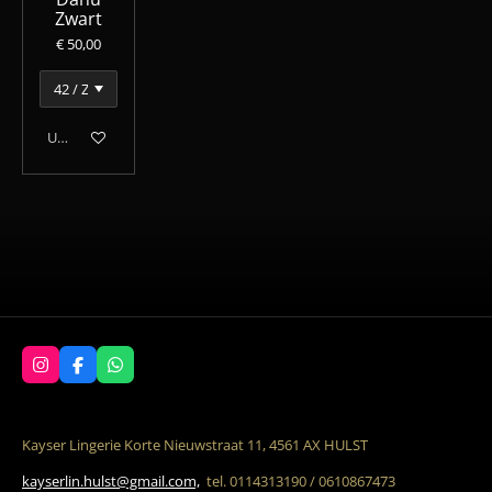
Zwart
€ 50,00
Uitverkocht
I
F
W
n
a
h
s
c
a
t
e
t
a
b
s
Kayser Lingerie Korte Nieuwstraat 11, 4561 AX HULST
g
o
A
r
o
p
kayserlin.hulst@gmail.com,
tel. 0114313190 / 0610867473
a
k
p