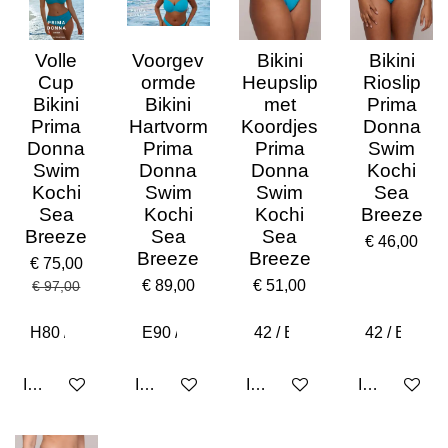
Volle
Voorgev
Bikini
Bikini
Cup
ormde
Heupslip
Rioslip
Bikini
Bikini
met
Prima
Prima
Hartvorm
Koordjes
Donna
Donna
Prima
Prima
Swim
Swim
Donna
Donna
Kochi
Kochi
Swim
Swim
Sea
Sea
Kochi
Kochi
Breeze
Breeze
Sea
Sea
€ 46,00
Breeze
Breeze
€ 75,00
€ 89,00
€ 51,00
€ 97,00
In winkelwagen
In winkelwagen
In winkelwagen
In winkelwa