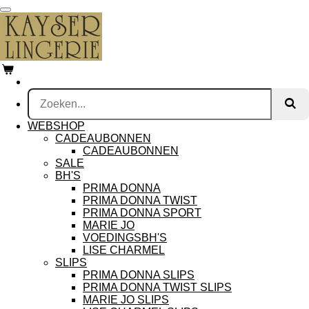
Ga
direct
naar
de
hoofdinhoud
WEBSHOP
CADEAUBONNEN
CADEAUBONNEN
SALE
BH'S
PRIMA DONNA
PRIMA DONNA TWIST
PRIMA DONNA SPORT
MARIE JO
VOEDINGSBH'S
LISE CHARMEL
SLIPS
PRIMA DONNA SLIPS
PRIMA DONNA TWIST SLIPS
MARIE JO SLIPS