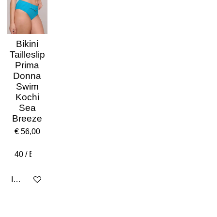
Bikini
Tailleslip
Prima
Donna
Swim
Kochi
Sea
Breeze
€ 56,00
In winkelwagen
I
F
W