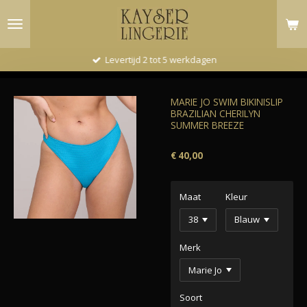
Ga
direct
naar
de
Levertijd 2 tot 5 werkdagen
hoofdinhoud
MARIE JO SWIM BIKINISLIP
BRAZILIAN CHERILYN
SUMMER BREEZE
€ 40,00
Maat
Kleur
Merk
Soort