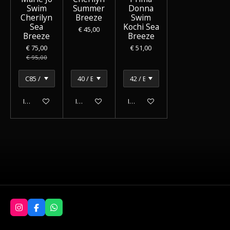
Swim
Summer
Donna
Cherilyn
Breeze
Swim
Sea
Kochi Sea
€ 45,00
Breeze
Breeze
€ 75,00
€ 51,00
€ 95,00
In winkelwagen
In winkelwagen
In winkelwagen
I
F
W
n
a
h
s
c
a