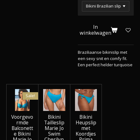
In
winkelwagen
Braziliaanse bikinislip met
een sexy snit en comfy fit.
Een perfect helder turquoise
Sale!
Voorgevo
Bikini
Bikini
rmde
Tailleslip
Heupslip
Balconett
Marie Jo
met
e Bikini
Swim
Koordjes
Marie Jo
Cherilyn
Prima