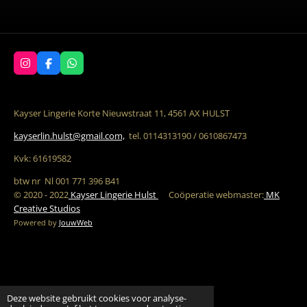
I
F
W
n
a
h
s
c
a
t
e
t
a
b
s
Kayser Lingerie Korte Nieuwstraat 11, 4561 AX HULST
g
o
A
r
o
p
kayserlin.hulst@gmail.com,
tel. 0114313190 / 0610867473
a
k
p
m
Kvk: 61619582
btw nr Nl 001 771 396 B41
© 2020 - 2022
Kayser Lingerie Hulst
C
oöperatie w
ebmaster:
MK
Creative Studios
Powered by
JouwWeb
Deze website gebruikt cookies voor analyse-