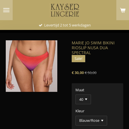
Ga
direct
naar
de
Levertijd 2 tot 5 werkdagen
hoofdinhoud
MARIE JO SWIM BIKINI
RIOSLIP NUSA DUA
SPECTRAL
Sale!
€ 30,00
€ 50,00
Maat
Kleur