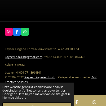
I
F
W
n
a
h
s
c
a
t
e
t
a
b
s
Kayser Lingerie Korte Nieuwstraat 11, 4561 AX HULST
g
o
A
r
o
p
kayserlin.hulst@gmail.com,
tel. 0114313190 / 0610867473
a
k
p
m
Kvk: 61619582
btw nr Nl 001 771 396 B41
© 2020 - 2022
Kayser Lingerie Hulst
C
oöperatie w
ebmaster:
MK
Creative Studios
Deze website gebruikt cookies voor analyse-
Powered by
JouwWeb
doeleinden en/of het tonen van advertenties.
Door gebruik te blijven maken van de site gaat u
hiermee akkoord.