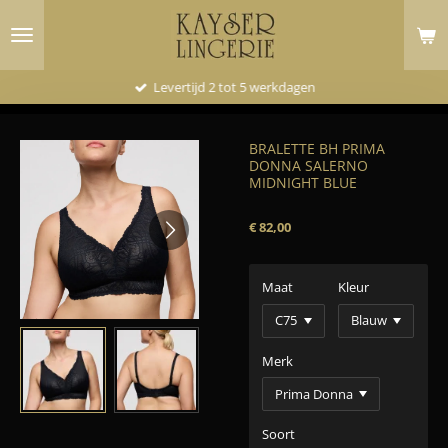
Ga
direct
naar
de
Levertijd 2 tot 5 werkdagen
hoofdinhoud
BRALETTE BH PRIMA
DONNA SALERNO
MIDNIGHT BLUE
€ 82,00
Maat
Kleur
Merk
Soort