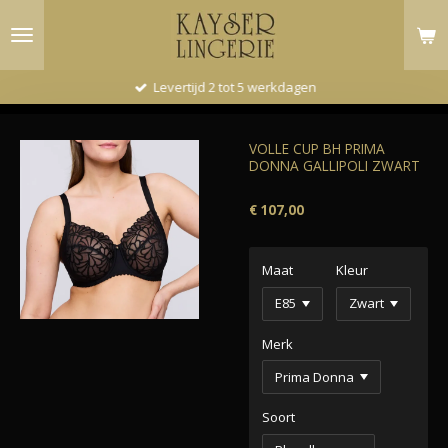
Ga
direct
naar
de
Levertijd 2 tot 5 werkdagen
hoofdinhoud
VOLLE CUP BH PRIMA
DONNA GALLIPOLI ZWART
€ 107,00
Maat
Kleur
Merk
Soort