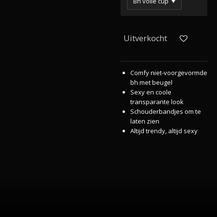
Uitverkocht
Comfy niet-voorgevormde
bh met beugel
Sexy en coole
transparante look
Schouderbandjes om te
laten zien
Altijd trendy, altijd sexy