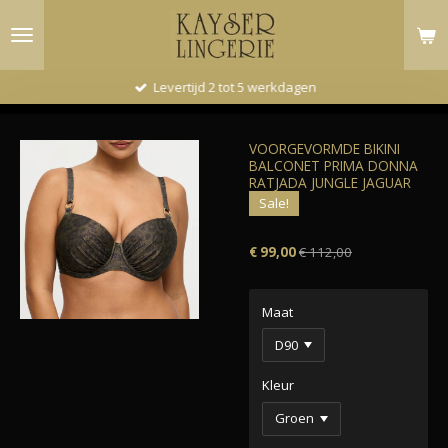
Ga
direct
naar
de
Levertijd 2 tot 5 werkdagen
hoofdinhoud
VOORGEVORMDE BIKINI
BALCONET PRIMA DONNA
RATJADA JUNGLE JAGUAR
Sale!
€ 99,00
€ 112,00
Maat
Kleur