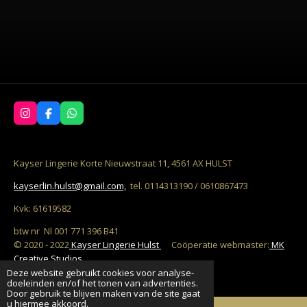
I
F
W
n
a
h
s
c
a
t
e
t
a
b
s
Kayser Lingerie Korte Nieuwstraat 11, 4561 AX HULST
g
o
A
r
o
p
kayserlin.hulst@gmail.com,
tel. 0114313190 / 0610867473
a
k
p
m
Kvk: 61619582
btw nr Nl 001 771 396 B41
© 2020 - 2022
Kayser Lingerie Hulst
C
oöperatie w
ebmaster:
MK
Creative Studios
Deze website gebruikt cookies voor analyse-
Powered by
JouwWeb
doeleinden en/of het tonen van advertenties.
Door gebruik te blijven maken van de site gaat
u hiermee akkoord.