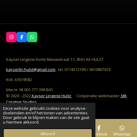
I
F
W
n
a
h
s
c
a
t
e
t
a
b
s
Kayser Lingerie Korte Nieuwstraat 11, 4561 AX HULST
g
o
A
r
o
p
kayserlin.hulst@gmail.com,
tel. 0114313190 / 0610867473
a
k
p
m
Kvk: 61619582
btw nr Nl 001 771 396 B41
© 2020 - 2022
Kayser Lingerie Hulst
C
oöperatie w
ebmaster:
MK
Creative Studios
Deze website gebruikt cookies voor analyse-
Powered by
JouwWeb
doeleinden en/of het tonen van advertenties.
Door gebruik te blijven maken van de site gaat
u hiermee akkoord.
Akkoord
E-mailadres
Telefoonnummer
Kaart
Facebook
WhatsApp