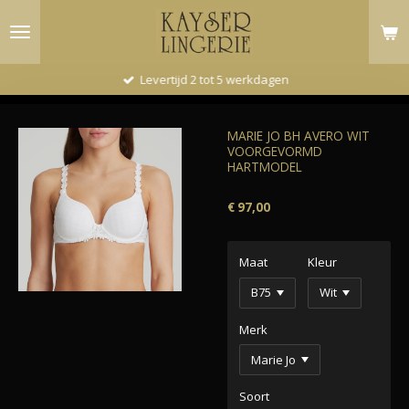
Ga
direct
naar
de
Levertijd 2 tot 5 werkdagen
hoofdinhoud
MARIE JO BH AVERO WIT
VOORGEVORMD
HARTMODEL
€ 97,00
Maat
Kleur
Merk
Soort