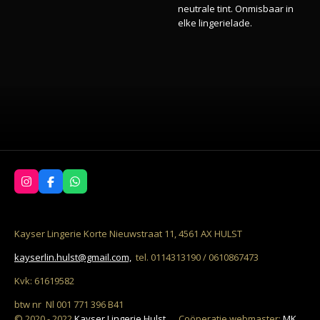
neutrale tint. Onmisbaar in
elke lingerielade.
I
F
W
n
a
h
s
c
a
t
e
t
a
b
s
Kayser Lingerie Korte Nieuwstraat 11, 4561 AX HULST
g
o
A
r
o
p
kayserlin.hulst@gmail.com,
tel. 0114313190 / 0610867473
a
k
p
m
Kvk: 61619582
btw nr Nl 001 771 396 B41
© 2020 - 2022
Kayser Lingerie Hulst
C
oöperatie w
ebmaster:
MK