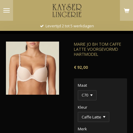
Ga
direct
naar
de
Levertijd 2 tot 5 werkdagen
hoofdinhoud
MARIE JO BH TOM CAFFE
LATTE VOORGEVORMD
HARTMODEL
€ 92,00
Maat
Kleur
Merk