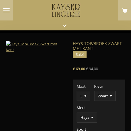
Ga
direct
naar
de
hoofdinhoud
HAYS TOP/BROEK ZWART
MET KANT
Sale!
€ 69,00
€ 94,00
Maat
Kleur
Merk
Soort