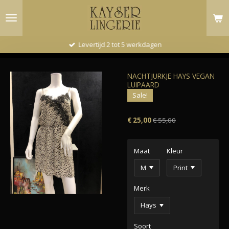
Ga
direct
naar
de
Levertijd 2 tot 5 werkdagen
hoofdinhoud
NACHTJURKJE HAYS VEGAN
LUIPAARD
Sale!
€ 25,00
€ 55,00
Maat
Kleur
Merk
Soort