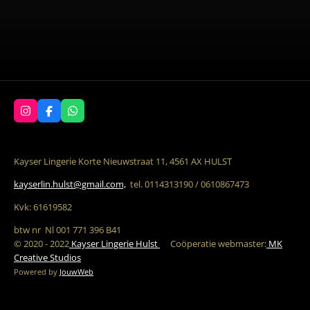
I
F
W
n
a
h
s
c
a
t
e
t
a
b
s
Kayser Lingerie Korte Nieuwstraat 11, 4561 AX HULST
g
o
A
r
o
p
kayserlin.hulst@gmail.com,
tel. 0114313190 / 0610867473
a
k
p
m
Kvk: 61619582
btw nr Nl 001 771 396 B41
© 2020 - 2022
Kayser Lingerie Hulst
C
oöperatie w
ebmaster:
MK
Creative Studios
Powered by
JouwWeb