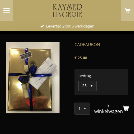
Ga
direct
naar
de
Levertijd 2 tot 5 werkdagen
hoofdinhoud
CADEAUBON
€ 25,00
bedrag
In
winkelwagen