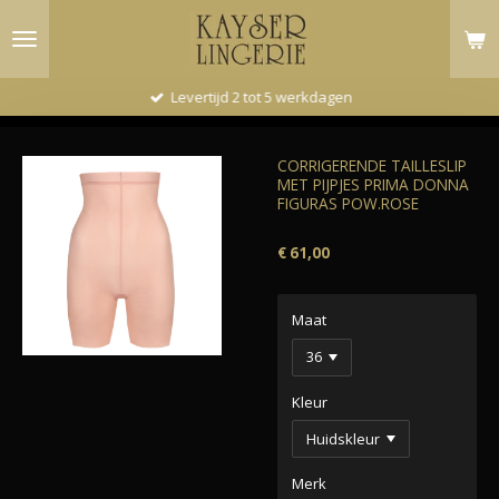
Ga
direct
naar
de
Levertijd 2 tot 5 werkdagen
hoofdinhoud
CORRIGERENDE TAILLESLIP
MET PIJPJES PRIMA DONNA
FIGURAS POW.ROSE
€ 61,00
Maat
Kleur
Merk