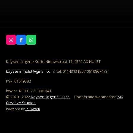
I
F
W
n
a
h
s
c
a
t
e
t
a
b
s
Kayser Lingerie Korte Nieuwstraat 11, 4561 AX HULST
g
o
A
r
o
p
kayserlin.hulst@gmail.com,
tel. 0114313190 / 0610867473
a
k
p
m
Kvk: 61619582
btw nr Nl 001 771 396 B41
© 2020 - 2022
Kayser Lingerie Hulst
C
oöperatie w
ebmaster:
MK
Creative Studios
Powered by
JouwWeb